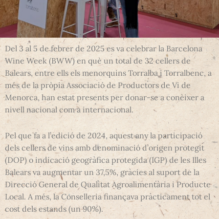
Del 3 al 5 de febrer de 2025 es va celebrar la Barcelona
Wine Week (BWW) en què un total de 32 cellers de
Balears, entre ells els menorquins Torralba i Torralbenc, a
més de la pròpia Associació de Productors de Vi de
Menorca, han estat presents per donar-se a conèixer a
nivell nacional com a internacional.
Pel que fa a l’edició de 2024, aquest any la participació
dels cellers de vins amb denominació d’origen protegit
(DOP) o indicació geogràfica protegida (IGP) de les Illes
Balears va augmentar un 37,5%, gràcies al suport de la
Direcció General de Qualitat Agroalimentària i Producte
Local. A més, la Conselleria finançava pràcticament tot el
cost dels estands (un 90%).